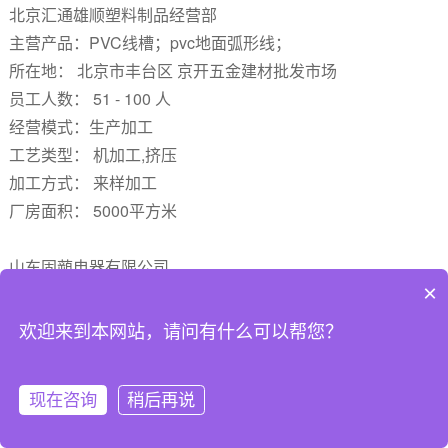
北京汇通雄顺塑料制品经营部
主营产品：PVC线槽；pvc地面弧形线；
所在地： 北京市丰台区 京开五金建材批发市场
员工人数： 51 - 100 人
经营模式：生产加工
工艺类型： 机加工,挤压
加工方式： 来样加工
厂房面积： 5000平方米
山东固蒴电器有限公司
×
主营产品：PVC行线槽电柜行线槽；线槽；pvc线；
所在地： 山东 临沂市罗庄区 盛庄街道...
欢迎来到本网站，请问有什么可以帮您？
员工人数： 5 - 10 人
经营模式：生产加工
现在咨询
稍后再说
工艺类型： 挤塑加工
加工方式： 来样加工,其他